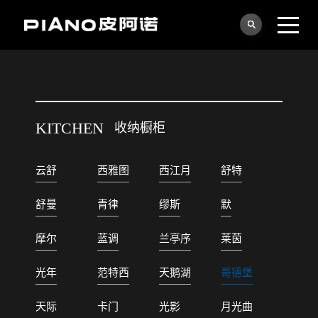
KITCHEN
收纳橱柜
云舒
西雅图
西江月
舒特
舒曼
青律
缪斯
默
摩尔
蓝调
兰亭序
莱茵
光年
范特西
天鹅湖
哥德堡
天际
卡门
光影
月光曲