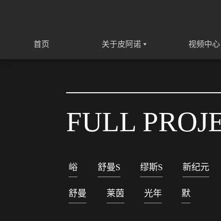
首页
关于皮阿诺
视频中心
FULL PROJ
峪
舒曼S
缪斯S
新纪元
舒曼
莱茵
光年
默